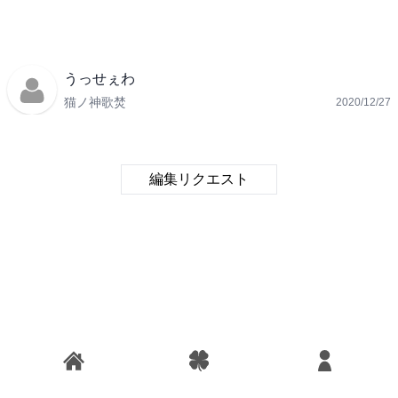
うっせぇわ
猫ノ神歌焚
2020/12/27
編集リクエスト