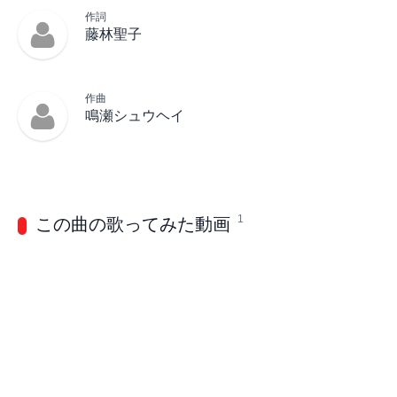
作詞
藤林聖子
作曲
鳴瀬シュウヘイ
1
この曲の歌ってみた動画