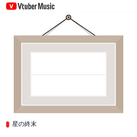
Vtuber
Music
星の終末