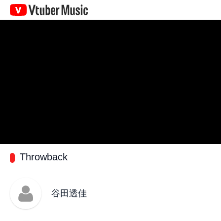
Vtuber
Music
Throwback
谷田透佳