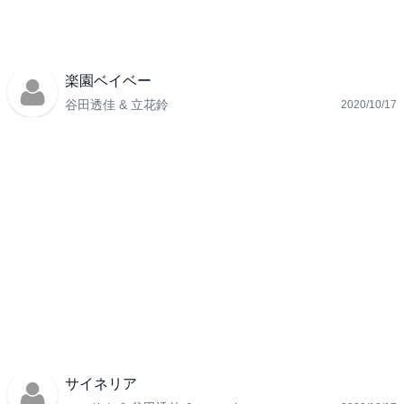
楽園ベイベー
谷田透佳 & 立花鈴
2020/10/17
サイネリア