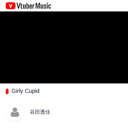
Vtuber
Music
Girly Cupid
谷田透佳