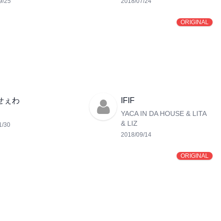
9/25
2018/07/24
ORIGINAL
せぇわ
IFIF
YACA IN DA HOUSE & LITA
& LIZ
1/30
2018/09/14
ORIGINAL