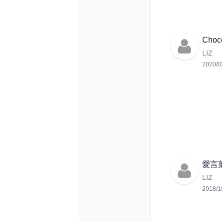
Choco
LIZ
2020/0
愛言
LIZ
2018/1