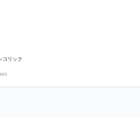
ンコリック
9/23
©
2026
vtuber-music.com