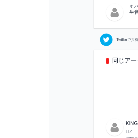
オフ
生
Twitterで
同じアー
KING
LIZ