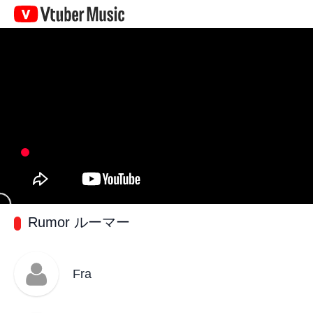
Vtuber
Music
Rumor ルーマー
Fra