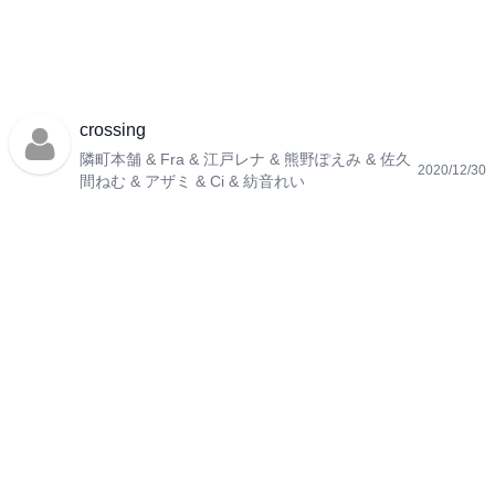
crossing
隣町本舗 & Fra & 江戸レナ & 熊野ぽえみ & 佐久
2020/12/30
間ねむ & アザミ & Ci & 紡音れい