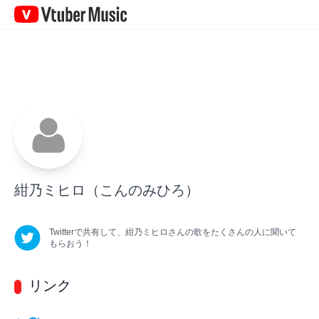
Vtuber
Music
紺乃ミヒロ
（こんのみひろ）
Twitterで共有して、
紺乃ミヒロ
さん
の歌をたくさんの人に聞いて
もらおう！
リンク