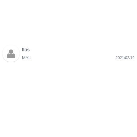
flos
MYU
2021/02/19