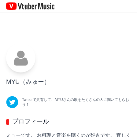
Vtuber
Music
MYU
（みゅー）
Twitterで共有して、
MYU
さん
の歌をたくさんの人に聞いてもらお
う！
プロフィール
ミューです。 お料理と音楽を聴くのが好きです。 宜しく