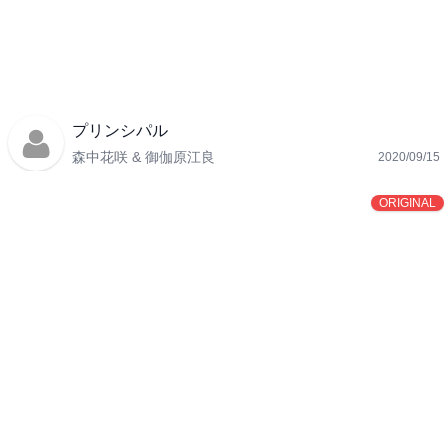
プリンシパル
森中花咲 & 御伽原江良
2020/09/15
ORIGINAL