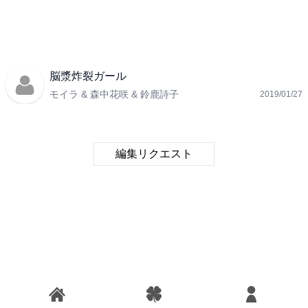
脳漿炸裂ガール
モイラ & 森中花咲 & 鈴鹿詩子
2019/01/27
編集リクエスト