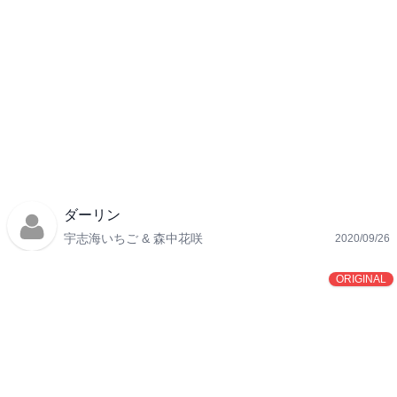
ダーリン
宇志海いちご & 森中花咲
2020/09/26
ORIGINAL