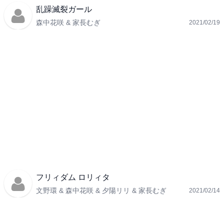
乱躁滅裂ガール
森中花咲 & 家長むぎ
2021/02/19
フリィダム ロリィタ
文野環 & 森中花咲 & 夕陽リリ & 家長むぎ
2021/02/14