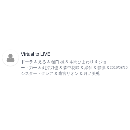
Virtual to LIVE
ドーラ & える & 樋口 楓 & 本間ひまわり & ジョ
ー・力一 & 剣持刀也 & 森中花咲 & 緑仙 & 静凛 &
2019/08/20
シスター・クレア & 鷹宮リオン & 月ノ美兎