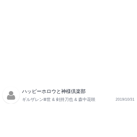
ハッピーホロウと神様倶楽部
ギルザレンⅢ世 & 剣持刀也 & 森中花咲
2019/10/31