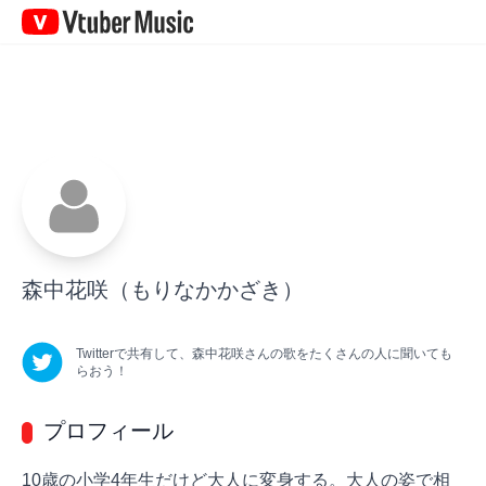
Vtuber
Music
森中花咲
（もりなかかざき）
Twitterで共有して、
森中花咲
さん
の歌をたくさんの人に聞いても
らおう！
プロフィール
10歳の小学4年生だけど大人に変身する。大人の姿で相