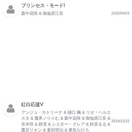
プリンセス・モード!
森中花咲 & 御伽原江良
2020/04/25
紅白応援V
アンジュ・カトリーナ & 樋口 楓 & リゼ・ヘルエ
スタ & 魔界ノりりむ & 森中花咲 & 御伽原江良 &
2019/12/22
笹木咲 & 静凛 & シスター・クレア & 鈴原るる &
鷹宮リオン & 童田明治 & 勇気ちひろ